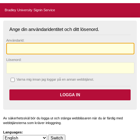
Bradley University Signin Service
Ange din användaridentitet och ditt lösenord.
A
nvändarid:
L
ösenord:
V
arna mig innan jag loggar på en annan webbtjänst.
Av säkerhetsskäl bör du logga ut och stänga webbläsaren när du är färdig med
webbtjänsterna som kräver inloggning.
Languages: