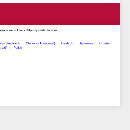
likacijama koje zahtijevaju autentikaciju.
se (Simplified)
Chinese (Traditional)
Deutsch
Japanese
Croatian
razil)
Polish