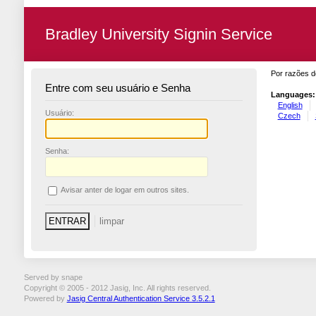
Bradley University Signin Service
Por razões d
Entre com seu usuário e Senha
Languages:
English
U
suário:
Czech
S
enha:
A
visar anter de logar em outros sites.
Served by snape
Copyright © 2005 - 2012 Jasig, Inc. All rights reserved.
Powered by
Jasig Central Authentication Service 3.5.2.1