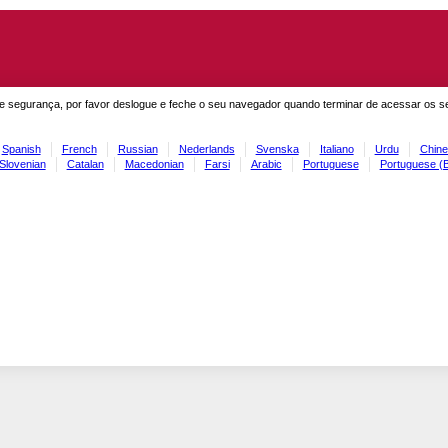
e segurança, por favor deslogue e feche o seu navegador quando terminar de acessar os s
Spanish
French
Russian
Nederlands
Svenska
Italiano
Urdu
Chine
Slovenian
Catalan
Macedonian
Farsi
Arabic
Portuguese
Portuguese (B