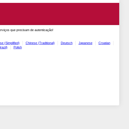
erviços que precisam de autenticação!
se (Simplified)
Chinese (Traditional)
Deutsch
Japanese
Croatian
razil)
Polish