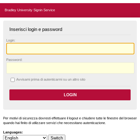
Bradley University Signin Service
Inserisci login e password
L
ogin:
P
assword:
A
vvisami prima di autenticarmi su un altro sito
Per motivi di sicurezza dovresti effettuare il logout e chiudere tutte le finestre del browser
quando hai finito di utilizzare servizi che necessitano autenticazione.
Languages: