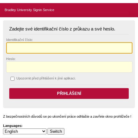
Bradley University Signin Service
Zadejte své identifikační číslo z průkazu a své heslo.
I
dentifikační číslo:
H
eslo:
U
pozornit před přihlášení k jíné aplikaci.
Z bezpečnostních důvodů se po ukončení práce odhlašte a zavřete okno prohlížeče !
Languages: