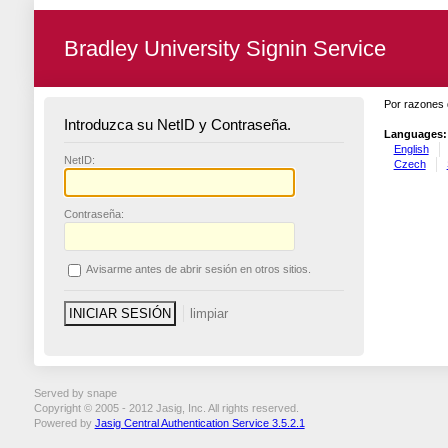
Bradley University Signin Service
Por razones 
Introduzca su NetID y Contraseña.
Languages:
English
N
etID:
Czech
C
ontraseña:
A
visarme antes de abrir sesión en otros sitios.
Served by snape
Copyright © 2005 - 2012 Jasig, Inc. All rights reserved.
Powered by
Jasig Central Authentication Service 3.5.2.1