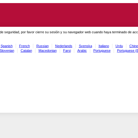
de seguridad, por favor cierre su sesión y su navegador web cuando haya terminado de acced
Spanish
French
Russian
Nederlands
Svenska
Italiano
Urdu
Chine
Slovenian
Catalan
Macedonian
Farsi
Arabic
Portuguese
Portuguese (B