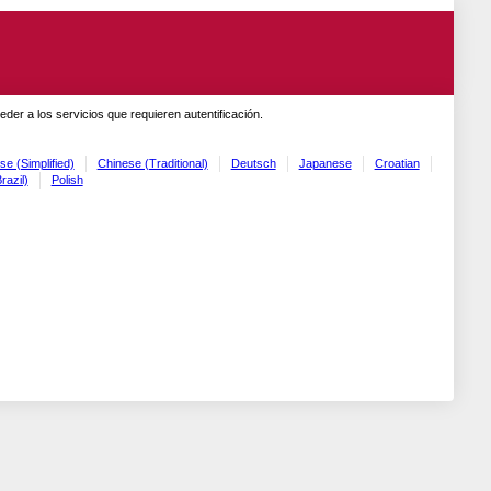
er a los servicios que requieren autentificación.
se (Simplified)
Chinese (Traditional)
Deutsch
Japanese
Croatian
razil)
Polish