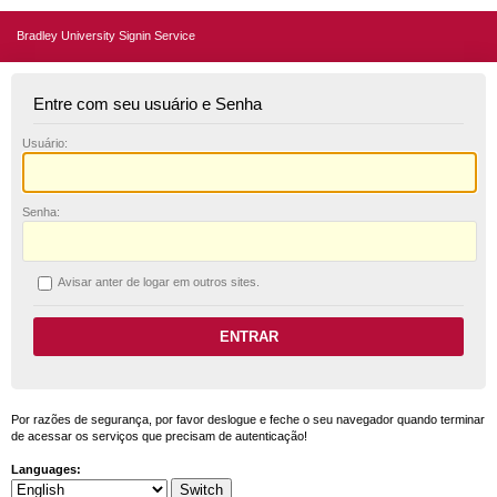
Bradley University Signin Service
Entre com seu usuário e Senha
U
suário:
S
enha:
A
visar anter de logar em outros sites.
Por razões de segurança, por favor deslogue e feche o seu navegador quando terminar
de acessar os serviços que precisam de autenticação!
Languages: