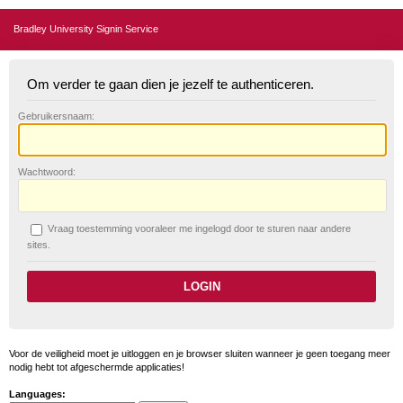
Bradley University Signin Service
Om verder te gaan dien je jezelf te authenticeren.
G
ebruikersnaam:
W
achtwoord:
V
raag toestemming vooraleer me ingelogd door te sturen naar andere
sites.
Voor de veiligheid moet je uitloggen en je browser sluiten wanneer je geen toegang meer
nodig hebt tot afgeschermde applicaties!
Languages: