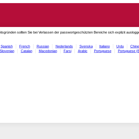
itsgründen sollten Sie bei Verlassen der passwortgeschützten Bereiche sich explizit auslog
Spanish
French
Russian
Nederlands
Svenska
Italiano
Urdu
Chine
Slovenian
Catalan
Macedonian
Farsi
Arabic
Portuguese
Portuguese (B