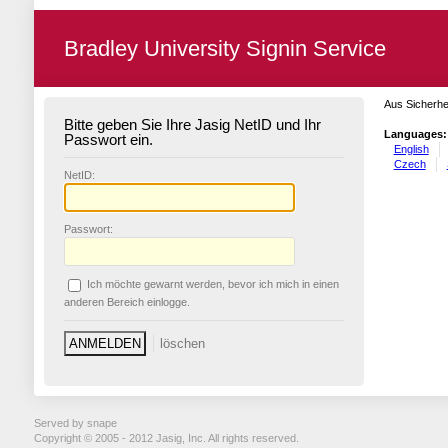
Bradley University Signin Service
Aus Sicherhe
Bitte geben Sie Ihre Jasig NetID und Ihr
Languages:
Passwort ein.
English
Czech
N
etID:
P
asswort:
Ich möchte ge
w
arnt werden, bevor ich mich in einen
anderen Bereich einlogge.
Served by snape
Copyright © 2005 - 2012 Jasig, Inc. All rights reserved.