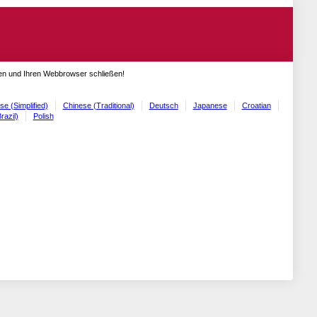
gen und Ihren Webbrowser schließen!
se (Simplified)
Chinese (Traditional)
Deutsch
Japanese
Croatian
razil)
Polish