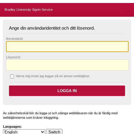
Bradley University Signin Service
Ange din användaridentitet och ditt lösenord.
A
nvändarid:
L
ösenord:
V
arna mig innan jag loggar på en annan webbtjänst.
Av säkerhetsskäl bör du logga ut och stänga webbläsaren när du är färdig med
webbtjänsterna som kräver inloggning.
Languages: