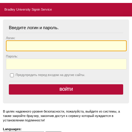
Bradley University Signin Service
Введите логин и пароль.
Логин:
П
ароль:
П
редупредить перед входом на другие сайты.
В целях надежного уровня безопасности, пожалуйста, выйдите из системы, а
также закройте браузер, закончив доступ к сервису который нуждается в
установлении подлинности!
Languages: