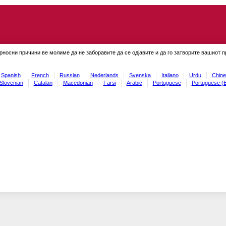
рносни причини ве молиме да не заборавите да се одјавите и да го затворите вашиот 
Spanish
French
Russian
Nederlands
Svenska
Italiano
Urdu
Chine
Slovenian
Catalan
Macedonian
Farsi
Arabic
Portuguese
Portuguese (B