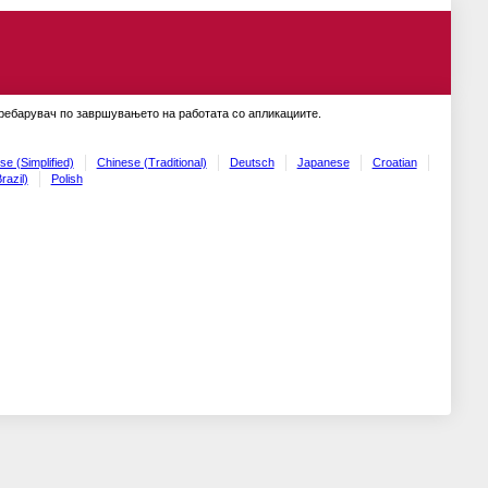
пребарувач по завршувањето на работата со апликациите.
se (Simplified)
Chinese (Traditional)
Deutsch
Japanese
Croatian
razil)
Polish