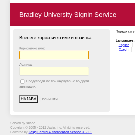
Bradley University Signin Service
Поради сигу
Внесете корисничко име и лозинка.
Languages:
English
К
орисничко име:
Czech
Л
озинка:
П
редупреди ме при најавување во други
апликации.
Served by snape
Copyright © 2005 - 2012 Jasig, Inc. All rights reserved.
Powered by
Jasig Central Authentication Service 3.5.2.1