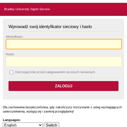
Bradley University Signin Service
Wprowadź swój identyfikator sieciowy i hasło
I
dentyfikator:
H
asło:
O
strzegaj mnie przed zalogowaniem na innych serwerach.
Dla zachowania bezpieczeństwa, gdy zakończysz korzystanie z usług wymagających
uwierzytelnienia, wyloguj się i zamknij przeglądarkę!
Languages: