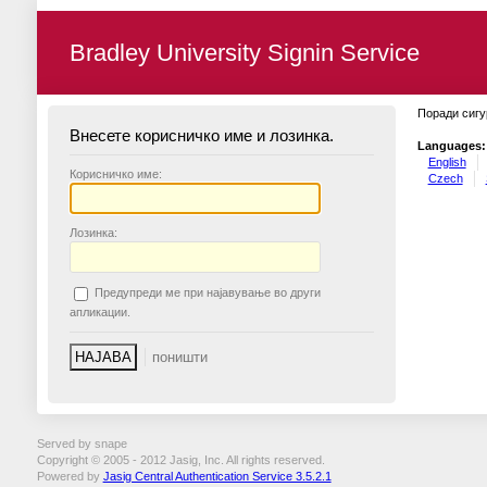
Bradley University Signin Service
Поради сигу
Внесете корисничко име и лозинка.
Languages:
English
К
орисничко име:
Czech
Л
озинка:
П
редупреди ме при најавување во други
апликации.
Served by snape
Copyright © 2005 - 2012 Jasig, Inc. All rights reserved.
Powered by
Jasig Central Authentication Service 3.5.2.1