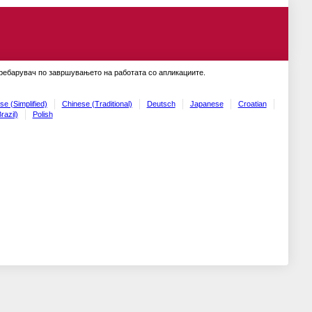
пребарувач по завршувањето на работата со апликациите.
se (Simplified)
Chinese (Traditional)
Deutsch
Japanese
Croatian
razil)
Polish