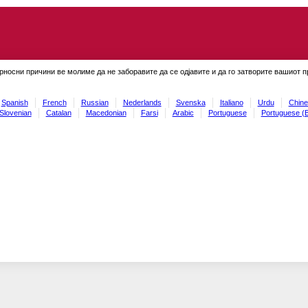
рносни причини ве молиме да не заборавите да се одјавите и да го затворите вашиот 
Spanish
French
Russian
Nederlands
Svenska
Italiano
Urdu
Chine
Slovenian
Catalan
Macedonian
Farsi
Arabic
Portuguese
Portuguese (B