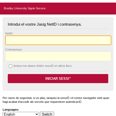
Bradley University Signin Service
Introdui el vostre Jasig NetID i contrasenya.
N
etID:
C
ontrasenya:
A
viseu-me abans d'obrir sessiÛ en altres llocs.
Per raons de seguretat, si us plau, tanqueu la sessiÛ i el vostre navegador web quan
hagi acabat d'accedir als serveis que requereixen autenticaciÛ.
Languages: