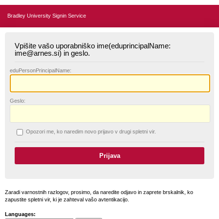
Bradley University Signin Service
Vpišite vašo uporabniško ime(eduprincipalName:
ime@arnes.si) in geslo.
edu
PersonPrincipalName:
G
eslo:
O
pozori me, ko naredim novo prijavo v drugi spletni vir.
Zaradi varnostnih razlogov, prosimo, da naredite odjavo in zaprete brskalnik, ko
zapustite spletni vir, ki je zahteval vašo avtentikacijo.
Languages: