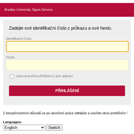
Bradley University Signin Service
Zadejte své identifikační číslo z průkazu a své heslo.
I
dentifikační číslo:
H
eslo:
U
pozornit před přihlášení k jíné aplikaci.
Z bezpečnostních důvodů se po ukončení práce odhlašte a zavřete okno prohlížeče !
Languages: