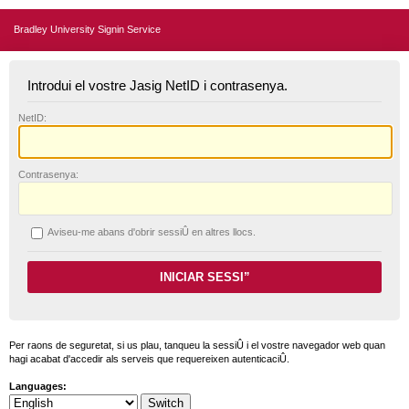
Bradley University Signin Service
Introdui el vostre Jasig NetID i contrasenya.
N
etID:
C
ontrasenya:
A
viseu-me abans d'obrir sessiÛ en altres llocs.
Per raons de seguretat, si us plau, tanqueu la sessiÛ i el vostre navegador web quan
hagi acabat d'accedir als serveis que requereixen autenticaciÛ.
Languages: