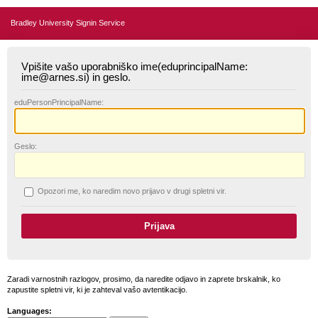
Bradley University Signin Service
Vpišite vašo uporabniško ime(eduprincipalName:
ime@arnes.si) in geslo.
edu
PersonPrincipalName:
G
eslo:
O
pozori me, ko naredim novo prijavo v drugi spletni vir.
Zaradi varnostnih razlogov, prosimo, da naredite odjavo in zaprete brskalnik, ko
zapustite spletni vir, ki je zahteval vašo avtentikacijo.
Languages: