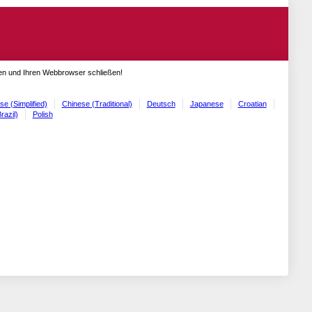
gen und Ihren Webbrowser schließen!
se (Simplified)
Chinese (Traditional)
Deutsch
Japanese
Croatian
razil)
Polish