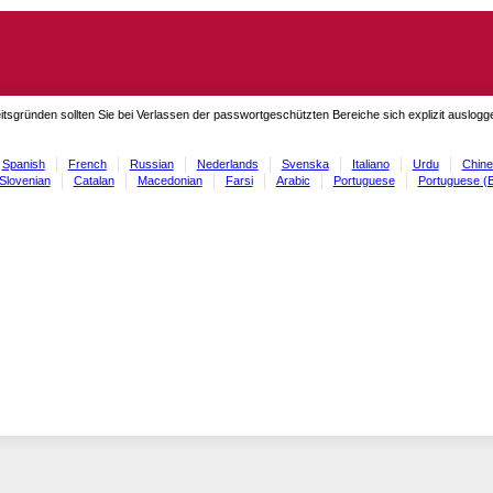
itsgründen sollten Sie bei Verlassen der passwortgeschützten Bereiche sich explizit auslog
Spanish
French
Russian
Nederlands
Svenska
Italiano
Urdu
Chine
Slovenian
Catalan
Macedonian
Farsi
Arabic
Portuguese
Portuguese (B