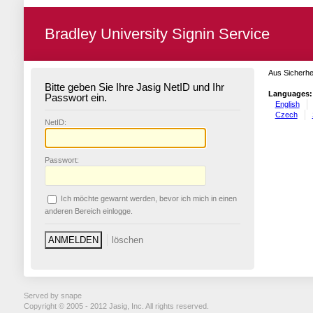
Bradley University Signin Service
Aus Sicherhe
Bitte geben Sie Ihre Jasig NetID und Ihr
Languages:
Passwort ein.
English
Czech
N
etID:
P
asswort:
Ich möchte ge
w
arnt werden, bevor ich mich in einen
anderen Bereich einlogge.
Served by snape
Copyright © 2005 - 2012 Jasig, Inc. All rights reserved.