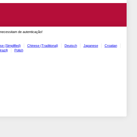
 necessitam de autenticação!
se (Simplified)
Chinese (Traditional)
Deutsch
Japanese
Croatian
razil)
Polish