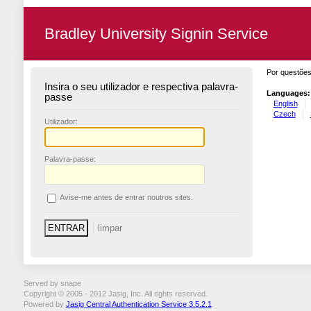
Bradley University Signin Service
Por questões
Insira o seu utilizador e respectiva palavra-
Languages:
passe
English
Czech
U
tilizador:
P
alavra-passe:
A
vise-me antes de entrar noutros sites.
Served by snape
Copyright © 2005 - 2012 Jasig, Inc. All rights reserved.
Powered by
Jasig Central Authentication Service 3.5.2.1