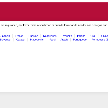
 de segurança, por favor feche o seu browser quando terminar de aceder aos serviços que
Spanish
French
Russian
Nederlands
Svenska
Italiano
Urdu
Chine
Slovenian
Catalan
Macedonian
Farsi
Arabic
Portuguese
Portuguese (B