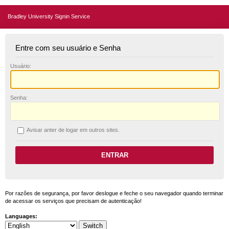
Bradley University Signin Service
Entre com seu usuário e Senha
U
suário:
S
enha:
A
visar anter de logar em outros sites.
Por razões de segurança, por favor deslogue e feche o seu navegador quando terminar
de acessar os serviços que precisam de autenticação!
Languages: