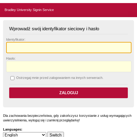
Bradley University Signin Service
Wprowadź swój identyfikator sieciowy i hasło
I
dentyfikator:
H
asło:
O
strzegaj mnie przed zalogowaniem na innych serwerach.
Dla zachowania bezpieczeństwa, gdy zakończysz korzystanie z usług wymagających
uwierzytelnienia, wyloguj się i zamknij przeglądarkę!
Languages: