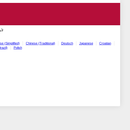
لأ!
se (Simplified)
Chinese (Traditional)
Deutsch
Japanese
Croatian
razil)
Polish