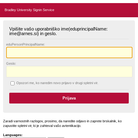
Bradley University Signin Service
Vpišite vašo uporabniško ime(eduprincipalName:
ime@arnes.si) in geslo.
edu
PersonPrincipalName:
G
eslo:
O
pozori me, ko naredim novo prijavo v drugi spletni vir.
Zaradi varnostnih razlogov, prosimo, da naredite odjavo in zaprete brskalnik, ko
zapustite spletni vir, ki je zahteval vašo avtentikacijo.
Languages: