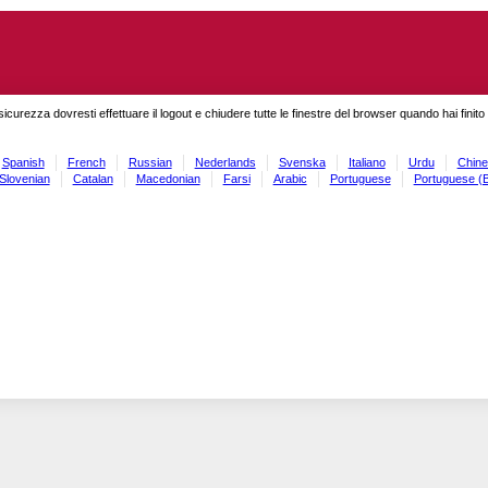
sicurezza dovresti effettuare il logout e chiudere tutte le finestre del browser quando hai finit
Spanish
French
Russian
Nederlands
Svenska
Italiano
Urdu
Chine
Slovenian
Catalan
Macedonian
Farsi
Arabic
Portuguese
Portuguese (B