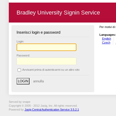
Bradley University Signin Service
Per motivi di 
Inserisci login e password
Languages:
English
L
ogin:
Czech
P
assword:
A
vvisami prima di autenticarmi su un altro sito
Served by snape
Copyright © 2005 - 2012 Jasig, Inc. All rights reserved.
Powered by
Jasig Central Authentication Service 3.5.2.1