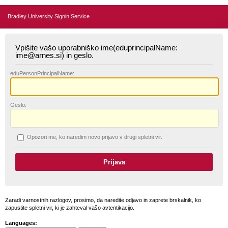
Bradley University Signin Service
Vpišite vašo uporabniško ime(eduprincipalName:
ime@arnes.si) in geslo.
edu
PersonPrincipalName:
G
eslo:
O
pozori me, ko naredim novo prijavo v drugi spletni vir.
Zaradi varnostnih razlogov, prosimo, da naredite odjavo in zaprete brskalnik, ko
zapustite spletni vir, ki je zahteval vašo avtentikacijo.
Languages: