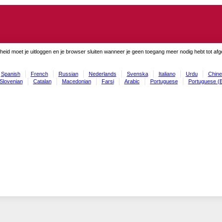
gheid moet je uitloggen en je browser sluiten wanneer je geen toegang meer nodig hebt tot af
Spanish
French
Russian
Nederlands
Svenska
Italiano
Urdu
Chine
Slovenian
Catalan
Macedonian
Farsi
Arabic
Portuguese
Portuguese (B