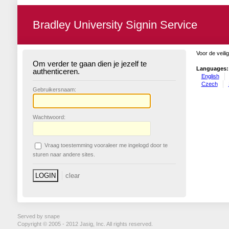
Bradley University Signin Service
Voor de veili
Om verder te gaan dien je jezelf te
Languages:
authenticeren.
English
Czech
G
ebruikersnaam:
W
achtwoord:
V
raag toestemming vooraleer me ingelogd door te
sturen naar andere sites.
Served by snape
Copyright © 2005 - 2012 Jasig, Inc. All rights reserved.