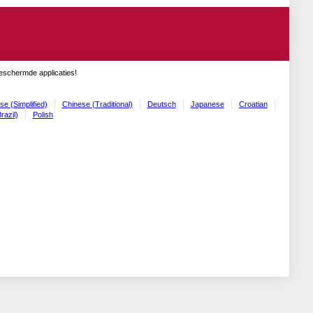
geschermde applicaties!
se (Simplified)
Chinese (Traditional)
Deutsch
Japanese
Croatian
razil)
Polish