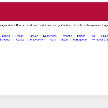
itsgründen sollten Sie bei Verlassen der passwortgeschützten Bereiche sich explizit auslog
Spanish
French
Russian
Nederlands
Svenska
Italiano
Urdu
Chine
Slovenian
Catalan
Macedonian
Farsi
Arabic
Portuguese
Portuguese (B