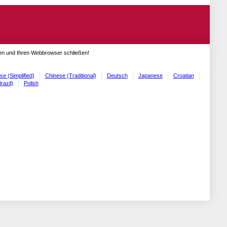
gen und Ihren Webbrowser schließen!
se (Simplified)
Chinese (Traditional)
Deutsch
Japanese
Croatian
razil)
Polish