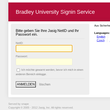
Bradley University Signin Service
Aus Sicherhe
Bitte geben Sie Ihre Jasig NetID und Ihr
Languages:
Passwort ein.
English
Czech
N
etID:
P
asswort:
Ich möchte ge
w
arnt werden, bevor ich mich in einen
anderen Bereich einlogge.
Served by snape
Copyright © 2005 - 2012 Jasig, Inc. All rights reserved.