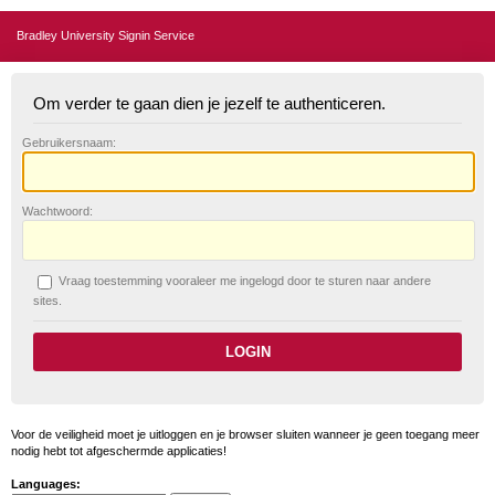
Bradley University Signin Service
Om verder te gaan dien je jezelf te authenticeren.
G
ebruikersnaam:
W
achtwoord:
V
raag toestemming vooraleer me ingelogd door te sturen naar andere
sites.
Voor de veiligheid moet je uitloggen en je browser sluiten wanneer je geen toegang meer
nodig hebt tot afgeschermde applicaties!
Languages: