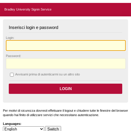
Bradley University Signin Service
Inserisci login e password
L
ogin:
P
assword:
A
vvisami prima di autenticarmi su un altro sito
Per motivi di sicurezza dovresti effettuare il logout e chiudere tutte le finestre del browser
quando hai finito di utilizzare servizi che necessitano autenticazione.
Languages: