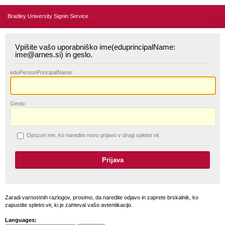
Bradley University Signin Service
Vpišite vašo uporabniško ime(eduprincipalName:
ime@arnes.si) in geslo.
edu
PersonPrincipalName:
G
eslo:
O
pozori me, ko naredim novo prijavo v drugi spletni vir.
Zaradi varnostnih razlogov, prosimo, da naredite odjavo in zaprete brskalnik, ko
zapustite spletni vir, ki je zahteval vašo avtentikacijo.
Languages: