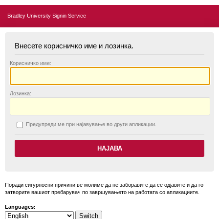
Bradley University Signin Service
Внесете корисничко име и лозинка.
К
орисничко име:
Л
озинка:
П
редупреди ме при најавување во други апликации.
Поради сигурносни причини ве молиме да не заборавите да се одјавите и да го
затворите вашиот пребарувач по завршувањето на работата со апликациите.
Languages: