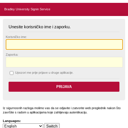
Bradley University Signin Service
Unesite korisničko ime i zaporku.
K
orisničko ime:
Z
aporka:
U
pozori me prije prijave u druge aplikacije.
Iz sigurnosnih razloga molimo vas da se odjavite i zatvorite web preglednik nakon što
završite s radom u aplikacijama koje zahtijevaju autentikaciju.
Languages: