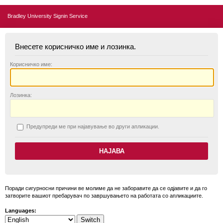
Bradley University Signin Service
Внесете корисничко име и лозинка.
К
орисничко име:
Л
озинка:
П
редупреди ме при најавување во други апликации.
Поради сигурносни причини ве молиме да не заборавите да се одјавите и да го
затворите вашиот пребарувач по завршувањето на работата со апликациите.
Languages: