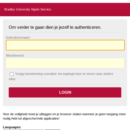
Bradley University Signin Service
Om verder te gaan dien je jezelf te authenticeren.
G
ebruikersnaam:
W
achtwoord:
V
raag toestemming vooraleer me ingelogd door te sturen naar andere
sites.
Voor de veiligheid moet je uitloggen en je browser sluiten wanneer je geen toegang meer
nodig hebt tot afgeschermde applicaties!
Languages: