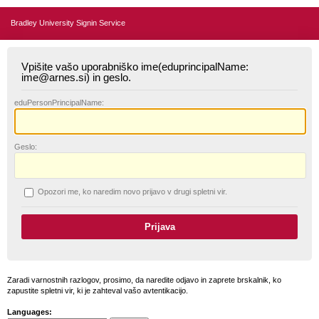
Bradley University Signin Service
Vpišite vašo uporabniško ime(eduprincipalName:
ime@arnes.si) in geslo.
edu
PersonPrincipalName:
G
eslo:
O
pozori me, ko naredim novo prijavo v drugi spletni vir.
Zaradi varnostnih razlogov, prosimo, da naredite odjavo in zaprete brskalnik, ko
zapustite spletni vir, ki je zahteval vašo avtentikacijo.
Languages: