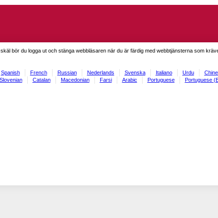
skäl bör du logga ut och stänga webbläsaren när du är färdig med webbtjänsterna som kräve
Spanish
French
Russian
Nederlands
Svenska
Italiano
Urdu
Chine
Slovenian
Catalan
Macedonian
Farsi
Arabic
Portuguese
Portuguese (B