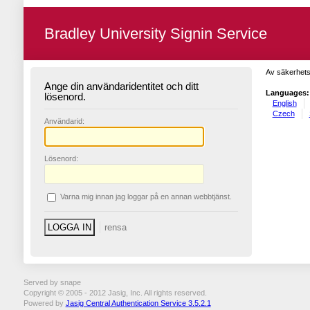
Bradley University Signin Service
Av säkerhets
Ange din användaridentitet och ditt
Languages:
lösenord.
English
Czech
A
nvändarid:
L
ösenord:
V
arna mig innan jag loggar på en annan webbtjänst.
Served by snape
Copyright © 2005 - 2012 Jasig, Inc. All rights reserved.
Powered by
Jasig Central Authentication Service 3.5.2.1