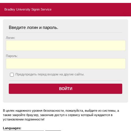
Bradley University Signin Service
Введите логин и пароль.
Логин:
П
ароль:
П
редупредить перед входом на другие сайты.
В целях надежного уровня безопасности, пожалуйста, выйдите из системы, а
также закройте браузер, закончив доступ к сервису который нуждается в
установлении подлинности!
Languages: