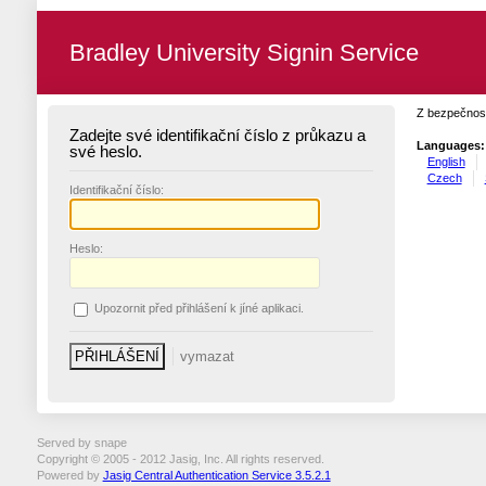
Bradley University Signin Service
Z bezpečnost
Zadejte své identifikační číslo z průkazu a
Languages:
své heslo.
English
Czech
I
dentifikační číslo:
H
eslo:
U
pozornit před přihlášení k jíné aplikaci.
Served by snape
Copyright © 2005 - 2012 Jasig, Inc. All rights reserved.
Powered by
Jasig Central Authentication Service 3.5.2.1