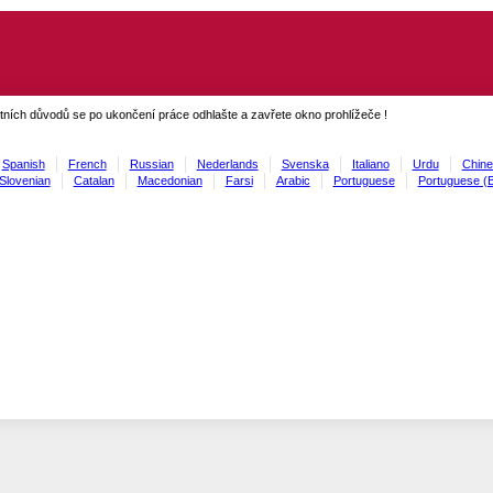
ních důvodů se po ukončení práce odhlašte a zavřete okno prohlížeče !
Spanish
French
Russian
Nederlands
Svenska
Italiano
Urdu
Chine
Slovenian
Catalan
Macedonian
Farsi
Arabic
Portuguese
Portuguese (B