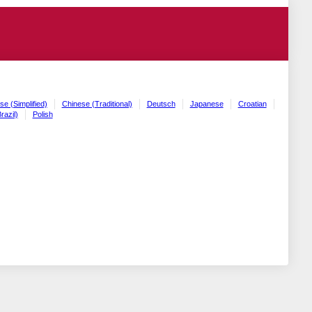
se (Simplified)
Chinese (Traditional)
Deutsch
Japanese
Croatian
razil)
Polish