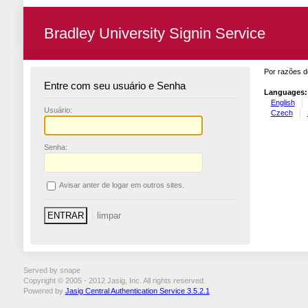
Bradley University Signin Service
Por razões d
Entre com seu usuário e Senha
Languages:
English
U
suário:
Czech
S
enha:
A
visar anter de logar em outros sites.
Served by snape
Copyright © 2005 - 2012 Jasig, Inc. All rights reserved.
Powered by
Jasig Central Authentication Service 3.5.2.1