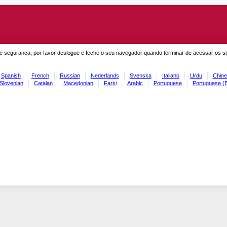
e segurança, por favor deslogue e feche o seu navegador quando terminar de acessar os s
Spanish
French
Russian
Nederlands
Svenska
Italiano
Urdu
Chine
Slovenian
Catalan
Macedonian
Farsi
Arabic
Portuguese
Portuguese (B