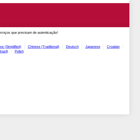
erviços que precisam de autenticação!
se (Simplified)
Chinese (Traditional)
Deutsch
Japanese
Croatian
razil)
Polish