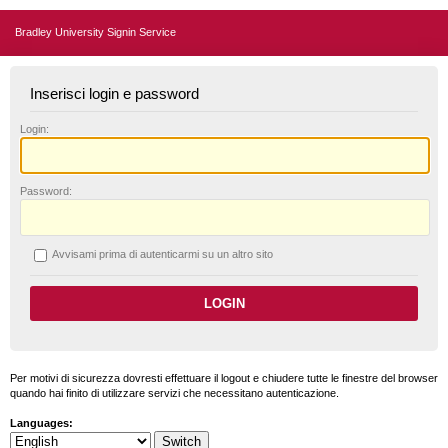
Bradley University Signin Service
Inserisci login e password
L
ogin:
P
assword:
A
vvisami prima di autenticarmi su un altro sito
Per motivi di sicurezza dovresti effettuare il logout e chiudere tutte le finestre del browser
quando hai finito di utilizzare servizi che necessitano autenticazione.
Languages: