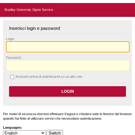
Bradley University Signin Service
Inserisci login e password
L
ogin:
P
assword:
A
vvisami prima di autenticarmi su un altro sito
Per motivi di sicurezza dovresti effettuare il logout e chiudere tutte le finestre del browser
quando hai finito di utilizzare servizi che necessitano autenticazione.
Languages: