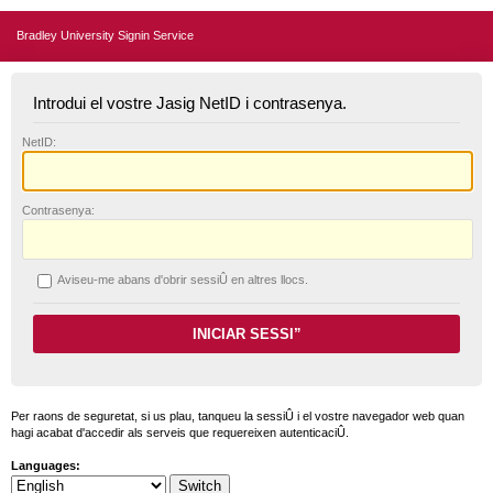
Bradley University Signin Service
Introdui el vostre Jasig NetID i contrasenya.
N
etID:
C
ontrasenya:
A
viseu-me abans d'obrir sessiÛ en altres llocs.
Per raons de seguretat, si us plau, tanqueu la sessiÛ i el vostre navegador web quan
hagi acabat d'accedir als serveis que requereixen autenticaciÛ.
Languages: