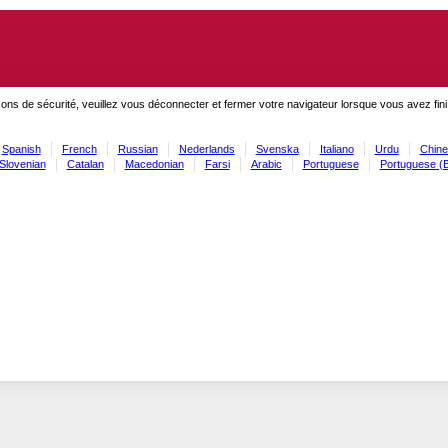
ons de sécurité, veuillez vous déconnecter et fermer votre navigateur lorsque vous avez fini
Spanish
French
Russian
Nederlands
Svenska
Italiano
Urdu
Chine
Slovenian
Catalan
Macedonian
Farsi
Arabic
Portuguese
Portuguese (B