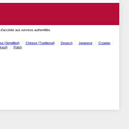
 d'accéder aux services authentifiés.
se (Simplified)
Chinese (Traditional)
Deutsch
Japanese
Croatian
razil)
Polish