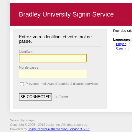
Bradley University Signin Service
Pour des rais
Entrez votre identifiant et votre mot de
Languages:
passe.
English
Czech
I
dentifiant:
M
ot de passe:
P
révenez-moi avant d'accéder à d'autres services.
Served by snape
Copyright © 2005 - 2012 Jasig, Inc. All rights reserved.
Powered by
Jasig Central Authentication Service 3.5.2.1