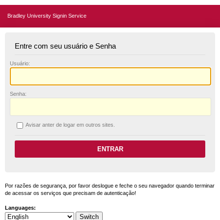
Bradley University Signin Service
Entre com seu usuário e Senha
U
suário:
S
enha:
A
visar anter de logar em outros sites.
Por razões de segurança, por favor deslogue e feche o seu navegador quando terminar
de acessar os serviços que precisam de autenticação!
Languages: