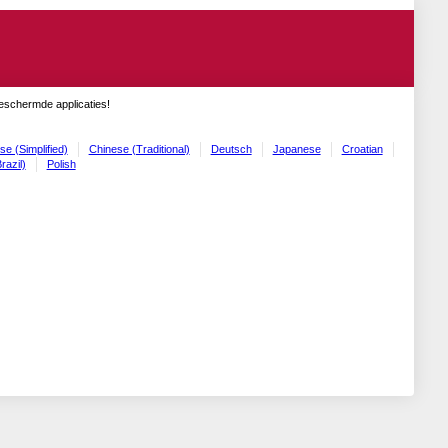
geschermde applicaties!
se (Simplified)
Chinese (Traditional)
Deutsch
Japanese
Croatian
razil)
Polish