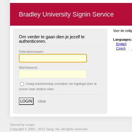
Bradley University Signin Service
Voor de veili
Om verder te gaan dien je jezelf te
Languages:
authenticeren.
English
Czech
G
ebruikersnaam:
W
achtwoord:
V
raag toestemming vooraleer me ingelogd door te
sturen naar andere sites.
Served by snape
Copyright © 2005 - 2012 Jasig, Inc. All rights reserved.