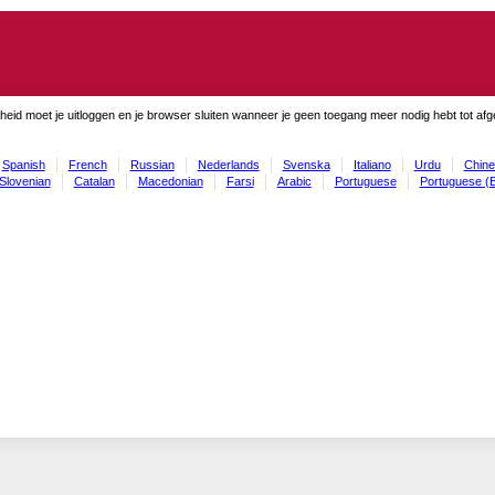
gheid moet je uitloggen en je browser sluiten wanneer je geen toegang meer nodig hebt tot af
Spanish
French
Russian
Nederlands
Svenska
Italiano
Urdu
Chine
Slovenian
Catalan
Macedonian
Farsi
Arabic
Portuguese
Portuguese (B