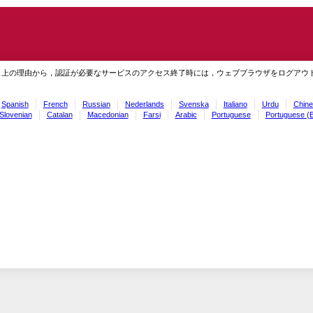
ィ上の理由から，認証が必要なサービスのアクセス終了時には，ウェブブラウザをログアウ
Spanish
French
Russian
Nederlands
Svenska
Italiano
Urdu
Chine
Slovenian
Catalan
Macedonian
Farsi
Arabic
Portuguese
Portuguese (B