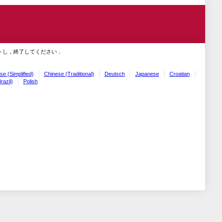
トし，終了してください．
se (Simplified)
Chinese (Traditional)
Deutsch
Japanese
Croatian
razil)
Polish