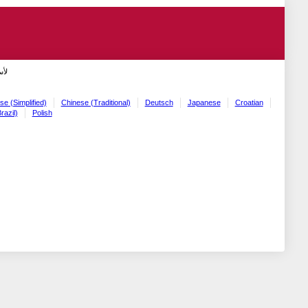
لأ!
se (Simplified)
Chinese (Traditional)
Deutsch
Japanese
Croatian
razil)
Polish