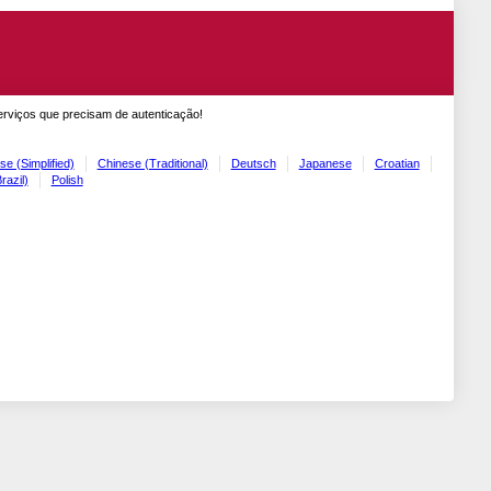
erviços que precisam de autenticação!
se (Simplified)
Chinese (Traditional)
Deutsch
Japanese
Croatian
razil)
Polish