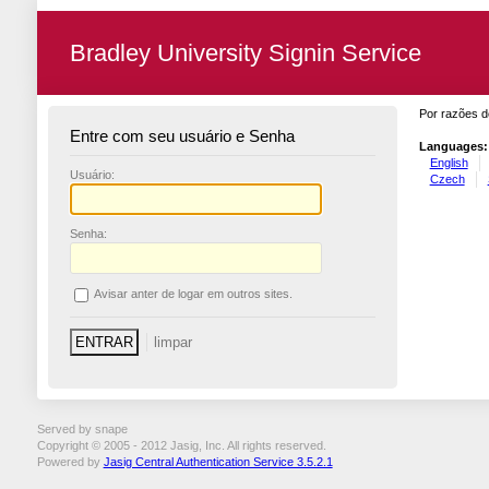
Bradley University Signin Service
Por razões d
Entre com seu usuário e Senha
Languages:
English
U
suário:
Czech
S
enha:
A
visar anter de logar em outros sites.
Served by snape
Copyright © 2005 - 2012 Jasig, Inc. All rights reserved.
Powered by
Jasig Central Authentication Service 3.5.2.1