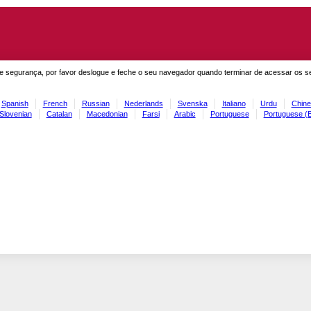
e segurança, por favor deslogue e feche o seu navegador quando terminar de acessar os s
Spanish
French
Russian
Nederlands
Svenska
Italiano
Urdu
Chine
Slovenian
Catalan
Macedonian
Farsi
Arabic
Portuguese
Portuguese (B